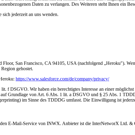
sonenbezogenen Daten zu verlangen. Des Weiteren steht Ihnen ein Besc
sich jederzeit an uns wenden.
, 3rd Floor, San Francisco, CA 94105, USA (nachfolgend „Heroku"). Wen
 Region gehostet.
 Heroku:
https://www.salesforce.com/de/company/privacy/
it. f DSGVO. Wir haben ein berechtigtes Interesse an einer möglichst 
ich auf Grundlage von Art. 6 Abs. 1 lit. a DSGVO und § 25 Abs. 1 TDD
gerprinting) im Sinne des TDDDG umfasst. Die Einwilligung ist jederze
 den E-Mail-Service von INWX. Anbieter ist die InterNetworX Ltd. & C