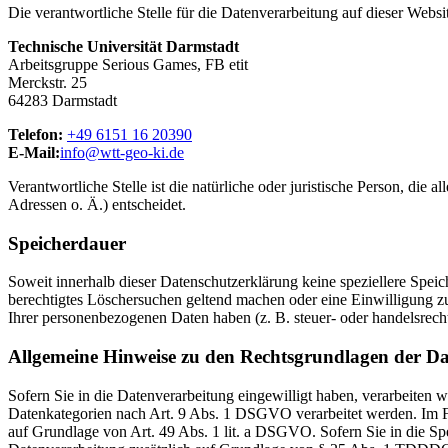
Die verantwortliche Stelle für die Datenverarbeitung auf dieser Websit
Technische Universität Darmstadt
Arbeitsgruppe Serious Games, FB etit
Merckstr. 25
64283 Darmstadt
Telefon:
+49 6151 16 20390
E-Mail:
info@wtt-geo-ki.de
Verantwortliche Stelle ist die natürliche oder juristische Person, d
Adressen o. Ä.) entscheidet.
Speicherdauer
Soweit innerhalb dieser Datenschutzerklärung keine speziellere Spei
berechtigtes Löschersuchen geltend machen oder eine Einwilligung zu
Ihrer personenbezogenen Daten haben (z. B. steuer- oder handelsrecht
Allgemeine Hinweise zu den Rechtsgrundlagen der Da
Sofern Sie in die Datenverarbeitung eingewilligt haben, verarbeiten
Datenkategorien nach Art. 9 Abs. 1 DSGVO verarbeitet werden. Im Fa
auf Grundlage von Art. 49 Abs. 1 lit. a DSGVO. Sofern Sie in die Spe