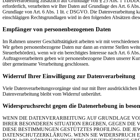
Datenverarbeitung zusätzlich auf Grundlage von § 25 Abs. 1 TDDDG. 
erforderlich, verarbeiten wir Ihre Daten auf Grundlage des Art. 6 Abs
Grundlage von Art. 6 Abs. 1 lit. c DSGVO. Die Datenverarbeitung kann
einschlägigen Rechtsgrundlagen wird in den folgenden Absätzen diese
Empfänger von personenbezogenen Daten
Im Rahmen unserer Geschäftstätigkeit arbeiten wir mit verschiedenen
Wir geben personenbezogene Daten nur dann an externe Stellen weiter,
Steuerbehörden), wenn wir ein berechtigtes Interesse nach Art. 6 Ab
Auftragsverarbeitern geben wir personenbezogene Daten unserer Kunde
über gemeinsame Verarbeitung geschlossen.
Widerruf Ihrer Einwilligung zur Datenverarbeitung
Viele Datenverarbeitungsvorgänge sind nur mit Ihrer ausdrücklichen E
Datenverarbeitung bleibt vom Widerruf unberührt.
Widerspruchsrecht gegen die Datenerhebung in beso
WENN DIE DATENVERARBEITUNG AUF GRUNDLAGE VON ART
IHRER BESONDEREN SITUATION ERGEBEN, GEGEN DIE 
DIESE BESTIMMUNGEN GESTÜTZTES PROFILING. DIE J
DATENSCHUTZERKLÄRUNG. WENN SIE WIDERSPRUCH EI