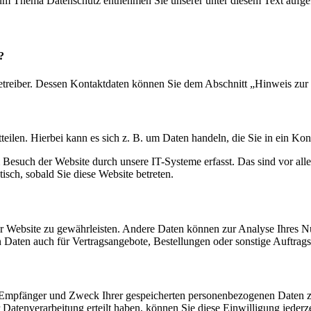
 zum Thema Datenschutz entnehmen Sie unserer unter diesem Text aufge
?
etreiber. Dessen Kontaktdaten können Sie dem Abschnitt „Hinweis zur 
eilen. Hierbei kann es sich z. B. um Daten handeln, die Sie in ein Ko
esuch der Website durch unsere IT-Systeme erfasst. Das sind vor alle
isch, sobald Sie diese Website betreten.
 der Website zu gewährleisten. Andere Daten können zur Analyse Ihres 
Daten auch für Vertragsangebote, Bestellungen oder sonstige Auftragsa
t, Empfänger und Zweck Ihrer gespeicherten personenbezogenen Daten z
Datenverarbeitung erteilt haben, können Sie diese Einwilligung jederz