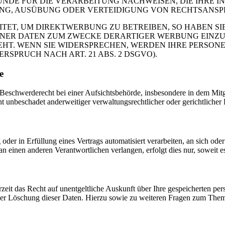
DE FÜR DIE VERARBEITUNG NACHWEISEN, DIE IHRE IN
G, AUSÜBUNG ODER VERTEIDIGUNG VON RECHTSANSPRÜC
T, UM DIREKTWERBUNG ZU BETREIBEN, SO HABEN SIE
ER DATEN ZUM ZWECKE DERARTIGER WERBUNG EINZULEG
EHT. WENN SIE WIDERSPRECHEN, WERDEN IHRE PERSO
PRUCH NACH ART. 21 ABS. 2 DSGVO).
e
schwerderecht bei einer Aufsichtsbehörde, insbesondere in dem Mitgli
 unbeschadet anderweitiger verwaltungsrechtlicher oder gerichtlicher 
oder in Erfüllung eines Vertrags automatisiert verarbeiten, an sich od
n einen anderen Verantwortlichen verlangen, erfolgt dies nur, soweit e
zeit das Recht auf unentgeltliche Auskunft über Ihre gespeicherten 
der Löschung dieser Daten. Hierzu sowie zu weiteren Fragen zum Them