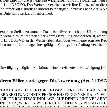
Die Einwilligung ist jederzeit widerrufbar. Sind Ihre Daten zur Vert
. 1 lit. b DSGVO. Des Weiteren verarbeiten wir Ihre Daten, sofern diese 
 ferner auf Grundlage unseres berechtigten Interesses nach Art. 6 Abs
r Datenschutzerklärung informiert.
 externen Stellen zusammen. Dabei ist teilweise auch eine Übermittlung
 wenn dies im Rahmen einer Vertragserfüllung erforderlich ist, wenn wi
s. 1 lit. f DSGVO an der Weitergabe haben oder wenn eine sonstige Re
n nur auf Grundlage eines gültigen Vertrags über Auftragsverarbeitun
inwilligung möglich. Sie können eine bereits erteilte Einwilligung jed
nderen Fällen sowie gegen Direktwerbung (Art. 21 DS
. 6 ABS. 1 LIT. E ODER F DSGVO ERFOLGT, HABEN SIE
VERARBEITUNG IHRER PERSONENBEZOGENEN DATEN WIDE
EWEILIGE RECHTSGRUNDLAGE, AUF DENEN EINE VERARBE
NLEGEN, WERDEN WIR IHRE BETROFFENEN PERSONENBE