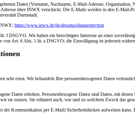
egebenen Daten (Vorname, Nachname, E-Mail-Adresse, Organisation, 
-Adresse über INWX verschickt. Die E-Mails werden in den E-Mail-Pos
iversität Darmstadt.
n INWX:
https://www.inwx.de/de/aboutus/dataprotection
t. f DSGVO. Wir haben ein berechtigtes Interesse an einer zuverläss
e von Art. 6 Abs. 1 lit. a DSGVO; die Einwilligung ist jederzeit widerr
ationen
ten sehr ernst. Wir behandeln Ihre personenbezogenen Daten vertrauli
ene Daten erhoben. Personenbezogene Daten sind Daten, mit denen Sie
wir sie nutzen. Sie erläutert auch, wie und zu welchem Zweck das gesc
bei der Kommunikation per E-Mail) Sicherheitslücken aufweisen kann. E