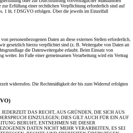
ragserfüllung oder zur Durchführung vorvertraglicher Maßnahmen
zur Erfüllung einer rechtlichen Verpflichtung erforderlich sind auf
. 1 lit. f DSGVO erfolgen. Über die jeweils im Einzelfall
 von personenbezogenen Daten an diese externen Stellen erforderlich.
r gesetzlich hierzu verpflichtet sind (z. B. Weitergabe von Daten an
chtsgrundlage die Datenweitergabe erlaubt. Beim Einsatz von
g weiter. Im Falle einer gemeinsamen Verarbeitung wird ein Vertrag
erzeit widerrufen. Die Rechtmäßigkeit der bis zum Widerruf erfolgten
GVO)
 JEDERZEIT DAS RECHT, AUS GRÜNDEN, DIE SICH AUS
RSPRUCH EINZULEGEN; DIES GILT AUCH FÜR EIN AUF
ITUNG BERUHT, ENTNEHMEN SIE DIESER
ZOGENEN DATEN NICHT MEHR VERARBEITEN, ES SEI